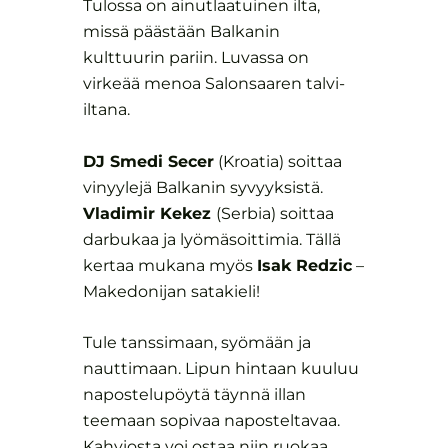
Tulossa on ainutlaatuinen ilta,
missä päästään Balkanin
kulttuurin pariin.
Luvassa on
virkeää menoa Salonsaaren talvi-
iltana.
DJ Smedi Secer
(Kroatia) soittaa
vinyylejä Balkanin syvyyksistä.
Vladimir Kekez
(Serbia) soittaa
darbukaa ja lyömäsoittimia. Tällä
kertaa mukana myös
Isak Redzic
–
Makedonijan satakieli!
Tule tanssimaan, syömään ja
nauttimaan. Lipun hintaan kuuluu
napostelupöytä täynnä illan
teemaan sopivaa naposteltavaa.
Kahviosta voi ostaa niin ruokaa,