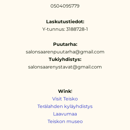
0504095779
Laskutustiedot:
Y-tunnus: 3188728-1
Puutarha:
salonsaarenpuutarha@gmail.com
Tukiyhdistys:
salonsaarenystavat@gmail.com
Wink
!
Visit Teisko
Terälahden kyläyhdistys
Laavumaa
Teiskon museo