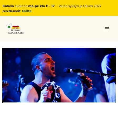
Siirry
Post
Kahvio
avoinna
ma-pe klo 11 - 17
-- Varaa syksyn ja talven 2027
sisältöön
navigation
residenssit
:
täältä
.
Mai
Men