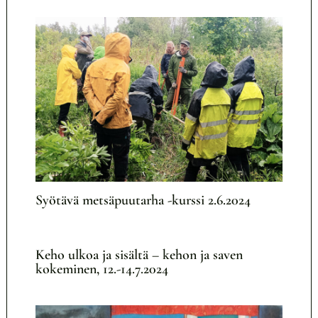
Syötävä metsäpuutarha -kurssi 2.6.2024
Keho ulkoa ja sisältä – kehon ja saven
kokeminen, 12.-14.7.2024