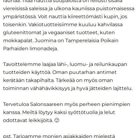
rauhaa. Tilaa nauttia suupaloista on reilusti sisällä
viereisissä saleissa ja ulkona kauniissa puistomaisessa
ympäristössä.
Voit nauttia kiireettömästi kupin, jos
toisenkin.
Vakiotuotteisiimme kuuluu kahvilassa
gluteenittomat ja vegaaniset tuotteet, kuten
mokkapalat. Juomina on Tamperelaisia Poikain
Parhaiden limonadeja.
Tavoittelemme laajaa lähi-, luomu- ja reilunkaupan
tuotteiden käyttöä. Oman puutarhan antimet
kerätään takapihalta. Tärkeää on myös oman
toiminnan vähähävikkisyys ja hyvä jätteiden lajittelu.
Tervetuloa Salonsaareen myös perheen pienimpien
kanssa. Meiltä löytyy kaksi syöttötuolia ja lelut
odottavat leikkijöitä. 🙂
pst.
Tarjoamme monien asiakkaiden mielestä