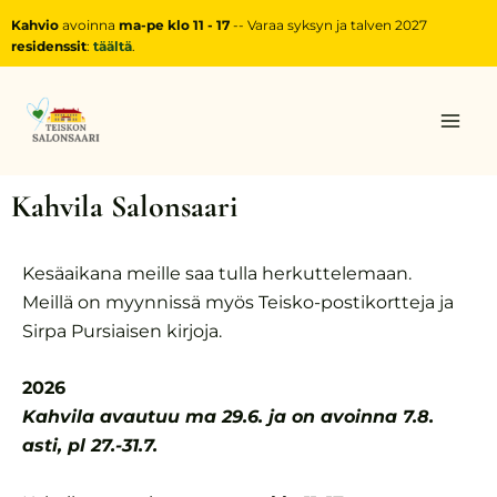
Siirry
Kahvio
avoinna
ma-pe klo 11 - 17
-- Varaa syksyn ja talven 2027
sisältöön
residenssit
:
täältä
.
Mai
Men
Kahvila Salonsaari
Kesäaikana meille saa tulla herkuttelemaan.
Meillä on myynnissä myös Teisko-postikortteja ja
Sirpa Pursiaisen kirjoja.
2026
Kahvila avautuu ma 29.6. ja on avoinna 7.8.
asti, pl 27.-31.7.