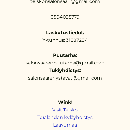
teiskonsalonsaari@gmail.com
0504095779
Laskutustiedot:
Y-tunnus: 3188728-1
Puutarha:
salonsaarenpuutarha@gmail.com
Tukiyhdistys:
salonsaarenystavat@gmail.com
Wink
!
Visit Teisko
Terälahden kyläyhdistys
Laavumaa