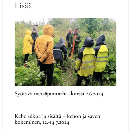
Lisää
Syötävä metsäpuutarha -kurssi 2.6.2024
Keho ulkoa ja sisältä – kehon ja saven
kokeminen, 12.-14.7.2024